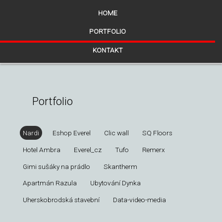
HOME
PORTFOLIO
KONTAKT
Portfolio
Nardi
Eshop Everel
Clic wall
SQ Floors
Hotel Ambra
Everel_cz
Tufo
Remerx
Gimi sušáky na prádlo
Skantherm
Apartmán Razula
Ubytování Dynka
Uherskobrodská stavební
Data-video-media